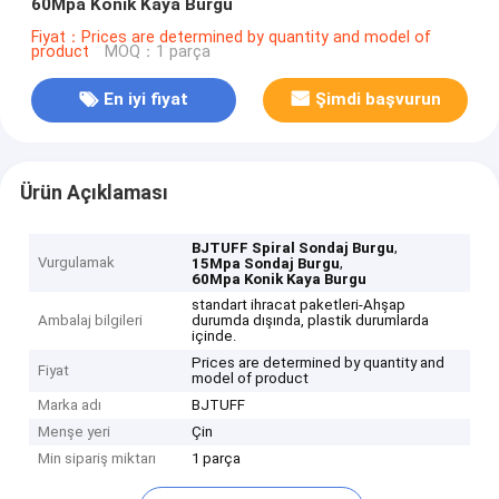
60Mpa Konik Kaya Burgu
Fiyat：Prices are determined by quantity and model of
product
MOQ：1 parça
En iyi fiyat
Şimdi başvurun
Ürün Açıklaması
,
BJTUFF Spiral Sondaj Burgu
Vurgulamak
,
15Mpa Sondaj Burgu
60Mpa Konik Kaya Burgu
standart ihracat paketleri-Ahşap
Ambalaj bilgileri
durumda dışında, plastik durumlarda
içinde.
Prices are determined by quantity and
Fiyat
model of product
Marka adı
BJTUFF
Menşe yeri
Çin
Min sipariş miktarı
1 parça