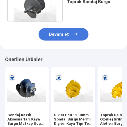
Toprak Sondaj Burgu
15Mpa - 60Mpa Konik
Kaya Burgu
Devam et
Önerilen Ürünler
Sondaj Kazık
Sıkıcı Ucu 1200mm
Toprak Delme İ
Aksesuarları Kaya
Sondaj Burgu Mermi
Özelleştirilmiş
Burgu Matkap Ucu
Dişleri Kaya Tipi Tek
Aletleri Burgu 