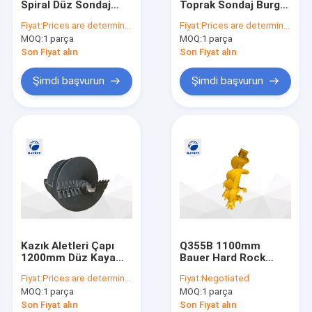
Spiral Düz Sondaj
Toprak Sondaj Burgu
Sürtünme Kelly Bar
Burgu Düz Dişli
15Mpa - 60Mpa Konik
Fiyat:
Prices are determined by quantity and model of product
Fiyat:
Prices are determined by quantity and model of product
Toprak Kazma
Kaya Burgu
MOQ:
Birbirine Kelly bar
1 parça
MOQ:
1 parça
Matkap Ucu
Son Fiyat alın
Son Fiyat alın
Toprak Dişleri
Şimdi başvurun
Şimdi başvurun
Yuvarlak saplı keski
makaralı koni matkap ucu
sondaj kulesi aksesuarları
Kazık Aletleri Çapı
Q355B 1100mm
1200mm Düz Kaya
Bauer Hard Rock
Delme Burgu Uçları
Burgu Mermi Dişleri
Fiyat:
Prices are determined by quantity and model of product
Fiyat:
Negotiated
Çift Başlangıç ​​Tek
MOQ:
1 parça
MOQ:
1 parça
Spiral
Son Fiyat alın
Son Fiyat alın