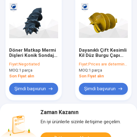
Döner Matkap Mermi
Dayanıklı Çift Kesimli
Dişleri Konik Sondaj
Kil Düz Burgu Çapı
Burgu 600mm
400mm 2000mm
Fiyat:
Negotiated
Fiyat:
Prices are determined by quantity and model of product
3000mm Kazık Rig
Özelleştirilmiş Fore
MOQ:
1 parça
MOQ:
1 parça
Yedek Parçaları
Kazık Aletleri
Son Fiyat alın
Son Fiyat alın
Şimdi başvurun
Şimdi başvurun
Zaman Kazanın
En iyi ürünlerle sizinle iletişime geçelim.