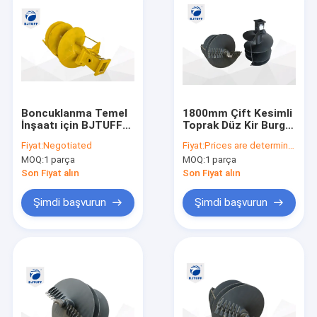
Boncuklanma Temel
1800mm Çift Kesimli
İnşaatı için BJTUFF
Toprak Düz Kir Burgu
Döner Yedek Parça
Matkap Ucu Hardpan
Fiyat:
Negotiated
Fiyat:
Prices are determined by quantity and model of product
Sondaj Burgu
Sondaj Rig Yedek
MOQ:
1 parça
MOQ:
1 parça
Makinesi
Parçaları
Son Fiyat alın
Son Fiyat alın
Şimdi başvurun
Şimdi başvurun
Ana sayfa
Ürünler
Hakkımızda