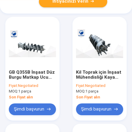
İhtiyacınızı Verin
GB Q355B İnşaat Düz
Kil Toprak için İnşaat
Burgu Matkap Ucu
Mühendisliği Kaya
Çift Başlangıç ​​Tek
Delme Burgu Mermi
Fiyat:
Negotiated
Fiyat:
Negotiated
Uçuş
Diş Burgu
MOQ:
1 parça
MOQ:
1 parça
Son Fiyat alın
Son Fiyat alın
Şimdi başvurun
Şimdi başvurun