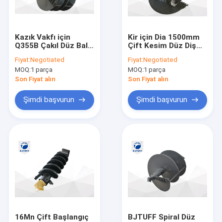
Bize ulaşın
Kazık Vakfı için
Kir için Dia 1500mm
Q355B Çakıl Düz Balık
Çift Kesim Düz Diş
sondaj kovası
Kuyruğu Pilot Sondaj
Matkap Burgu
Fiyat:
Negotiated
Fiyat:
Negotiated
Burgu Dia 1600mm
MOQ:
1 parça
MOQ:
1 parça
Delici Burgu
Son Fiyat alın
Son Fiyat alın
Çekirdek Fıçılar
Şimdi başvurun
Şimdi başvurun
Açık tip delme kovası
Çift cidarlı kasa
Çift Duvar Muhafaza Ataşmanı
Temizleme Delme Kovası
Muflu Delme Kovası
16Mn Çift Başlangıç ​​
BJTUFF Spiral Düz