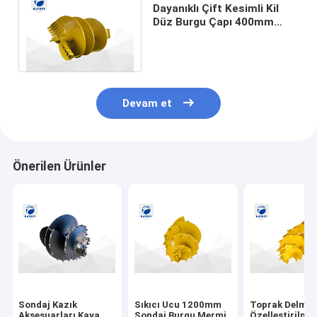
Dayanıklı Çift Kesimli Kil
Düz Burgu Çapı 400mm
2000mm Özelleştirilmiş
Fore Kazık Aletleri
Devam et
Önerilen Ürünler
Sondaj Kazık
Sıkıcı Ucu 1200mm
Toprak Delme İ
Aksesuarları Kaya
Sondaj Burgu Mermi
Özelleştirilmiş