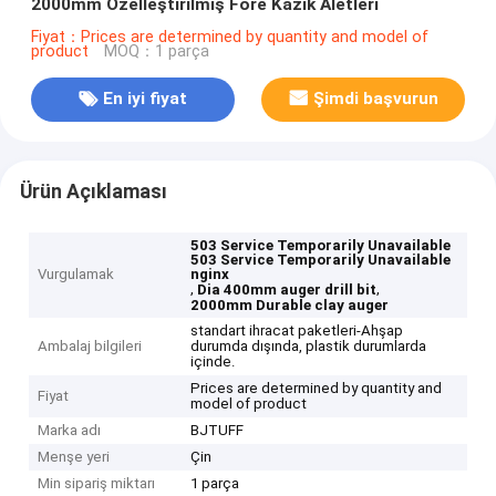
2000mm Özelleştirilmiş Fore Kazık Aletleri
Fiyat：Prices are determined by quantity and model of
product
MOQ：1 parça
En iyi fiyat
Şimdi başvurun
Ürün Açıklaması
503 Service Temporarily Unavailable
503 Service Temporarily Unavailable
Vurgulamak
nginx
,
,
Dia 400mm auger drill bit
2000mm Durable clay auger
standart ihracat paketleri-Ahşap
Ambalaj bilgileri
durumda dışında, plastik durumlarda
içinde.
Prices are determined by quantity and
Fiyat
model of product
Marka adı
BJTUFF
Menşe yeri
Çin
Min sipariş miktarı
1 parça