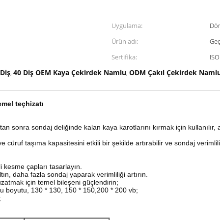
Uygulama:
Dön
Ürün adı:
Geç
Sertifika:
ISO
Diş
40 Diş OEM Kaya Çekirdek Namlu
ODM Çakıl Çekirdek Naml
,
,
mel teçhizatı
ıktan sonra sondaj deliğinde kalan kaya karotlarını kırmak için kullanılı
uf taşıma kapasitesini etkili bir şekilde artırabilir ve sondaj verimliliği
i kesme çapları tasarlayın.
ın, daha fazla sondaj yaparak verimliliği artırın.
atmak için temel bileşeni güçlendirin;
su boyutu, 130 * 130, 150 * 150,200 * 200 vb;
;