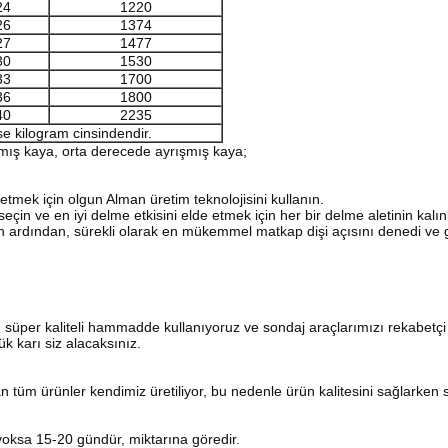
24
1220
26
1374
27
1477
30
1530
33
1700
36
1800
40
2235
se kilogram cinsindendir.
şmış kaya, orta derecede ayrışmış kaya;
tmek için olgun Alman üretim teknolojisini kullanın.
in ve en iyi delme etkisini elde etmek için her bir delme aletinin kalınlı
isin ardından, sürekli olarak en mükemmel matkap dişi açısını denedi v
 süper kaliteli hammadde kullanıyoruz ve sondaj araçlarımızı rekabetçi 
k karı siz alacaksınız.
an tüm ürünler kendimiz üretiliyor, bu nedenle ürün kalitesini sağlarken si
 yoksa 15-20 gündür, miktarına göredir.