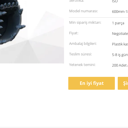
Sertifika:
ISO
Model numarası:
600mm-
Min sipariş miktarı:
1 parça
Fiyat:
Negotiat
Ambalaj bilgileri:
Plastik ka
Teslim süresi:
5-8 iş gü
Yetenek temini:
200 Adet 
En iyi fiyat
Ş