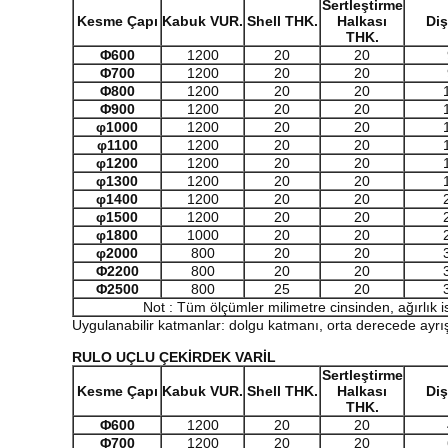
Sertleştirme
Kesme Çapı
Kabuk
VUR.
Shel
l THK
.
Halkası
Diş
THK
.
Φ
600
1200
20
20
Φ
700
1200
20
20
Φ
800
1200
20
20
Φ
900
1200
20
20
φ1
0
00
1200
20
20
φ1
1
00
1200
20
20
φ1200
1200
20
20
φ1
3
00
1200
20
20
φ1
4
00
1200
20
20
φ1
5
00
1200
20
20
φ1
8
00
1000
20
20
φ2000
800
20
20
Φ
2200
800
20
20
Φ
2500
800
25
20
Not : Tüm ölçümler milimetre cinsinden, ağırlık i
Uygulanabilir katmanlar: dolgu katmanı, orta derecede ayr
RULO UÇLU ÇEKİRDEK VARİL
Sertleştirme
Kesme Çapı
Kabuk
VUR.
Shel
l THK
.
Halkası
Diş
THK
.
Φ
600
1200
20
20
Φ
700
1200
20
20