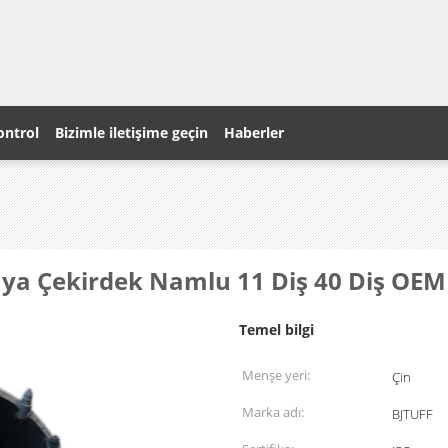
ontrol
Bizimle iletişime geçin
Haberler
Kaya Çekirdek Namlu 11 Diş 40 Diş O
Temel bilgi
Menşe yeri:
Çin
Marka adı:
BJTUFF