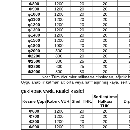
Φ
800
1200
20
20
Φ
900
1200
20
20
φ1
0
00
1200
20
20
φ1
1
00
1200
20
20
φ1200
1200
20
20
φ1
3
00
1200
20
20
φ1
4
00
1200
20
20
φ1
5
00
1200
20
20
φ1
8
00
1000
20
20
φ2000
800
20
20
Φ
2200
800
20
20
Φ
2500
800
25
20
Φ
2800
800
25
20
Φ
3000
800
30
20
Not : Tüm ölçümler milimetre cinsinden, ağırlık i
Uygulanabilir katmanlar: orta veya hafif aşınmış kaya, sert
ÇEKİRDEK VARİL
KESİCİ KESİCİ
Sertleştirme
Kesme Çapı
Kabuk
VUR.
Shel
l THK
.
Halkası
Diş
THK
.
Φ
600
1200
20
20
Φ
700
1200
20
20
Φ
800
1200
20
20
Φ
900
1200
20
20