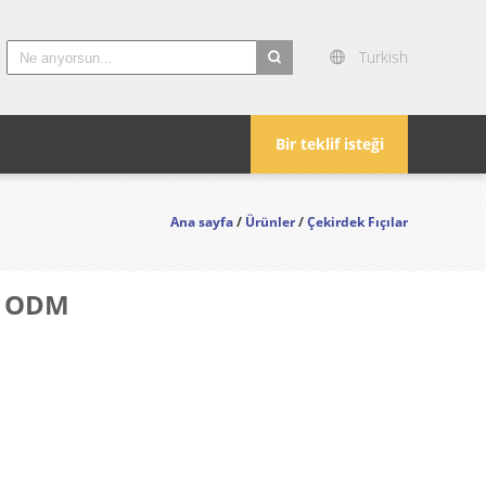
Turkish
search
Bir teklif isteği
Ana sayfa
/
Ürünler
/
Çekirdek Fıçılar
EM ODM