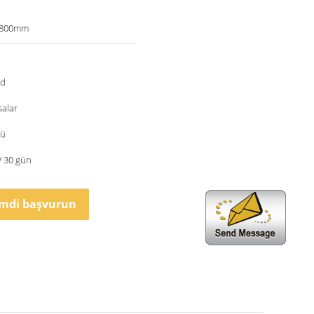
1800mm
ed
salar
nü
/ 30 gün
imdi başvurun