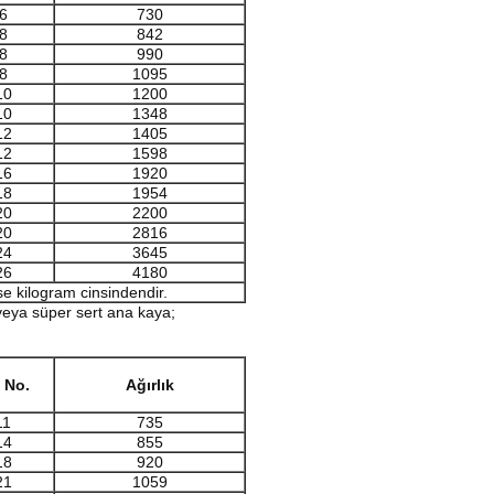
6
730
8
842
8
990
8
1095
10
1200
10
1348
12
1405
12
1598
16
1920
18
1954
20
2200
20
2816
24
3645
26
4180
se kilogram cinsindendir.
 veya süper sert ana kaya;
 No.
Ağırlık
11
735
14
855
18
920
21
1059