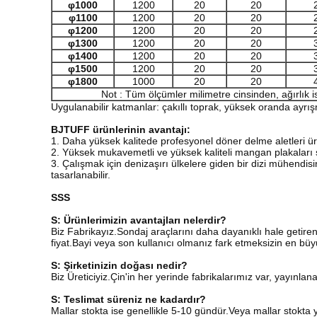
φ1
0
00
1200
20
20
φ1
1
00
1200
20
20
φ1200
1200
20
20
φ1
3
00
1200
20
20
φ1
4
00
1200
20
20
φ1
5
00
1200
20
20
φ1
8
00
1000
20
20
Not : Tüm ölçümler milimetre cinsinden, ağırlık i
Uygulanabilir katmanlar: çakıllı toprak, yüksek oranda ayrı
BJTUFF ürünlerinin avantajı:
1. Daha yüksek kalitede profesyonel döner delme aletleri üre
2. Yüksek mukavemetli ve yüksek kaliteli mangan plakaları seç
3. Çalışmak için denizaşırı ülkelere giden bir dizi mühend
tasarlanabilir.
SSS
S: Ürünlerimizin avantajları nelerdir?
Biz Fabrikayız.Sondaj araçlarını daha dayanıklı hale getiren
fiyat.Bayi veya son kullanıcı olmanız fark etmeksizin en büyü
S: Şirketinizin doğası nedir?
Biz Üreticiyiz.Çin'in her yerinde fabrikalarımız var, yayınlan
S: Teslimat süreniz ne kadardır?
Mallar stokta ise genellikle 5-10 gündür.Veya mallar stokta