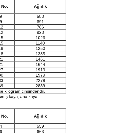
 No.
Ağırlık
9
583
9
691
12
786
12
923
15
1026
15
1140
18
1250
18
1385
21
1461
21
1644
27
1913
30
1979
33
2279
39
2889
se kilogram cinsindendir.
ışmış kaya, ana kaya;
 No.
Ağırlık
4
559
6
663