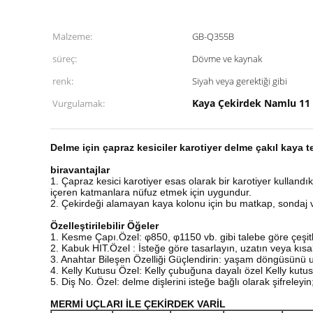
Malzeme:
GB-Q355B
süreç:
Dövme ve kaynak
renk:
Siyah veya gerektiği gibi
Kaya Çekirdek Namlu 11 
Vurgulamak:
Delme için çapraz kesiciler karotiyer delme
çakıl
kaya te
bir
avantajlar
1. Çapraz kesici karotiyer esas olarak bir karotiyer kulland
içeren katmanlara nüfuz etmek için uygundur.
2. Çekirdeği alamayan kaya kolonu için bu matkap, sondaj ve cür
Özelleştirilebilir Öğeler
1. Kesme Çapı.Özel: φ850, φ1150 vb. gibi talebe göre çeşitl
2. Kabuk HIT.Özel : İsteğe göre tasarlayın, uzatın veya kısalt
3. Anahtar Bileşen Özelliği Güçlendirin: yaşam döngüsünü uz
4. Kelly Kutusu Özel: Kelly çubuğuna dayalı özel Kelly kutu
5. Diş No. Özel: delme dişlerini isteğe bağlı olarak şifreleyin
MERMİ UÇLARI İLE ÇEKİRDEK VARİL