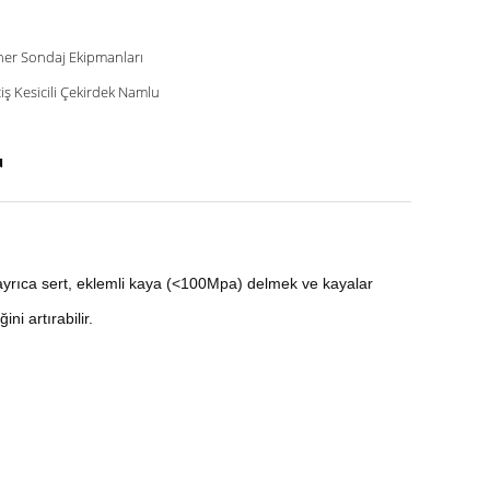
er Sondaj Ekipmanları
iş Kesicili Çekirdek Namlu
u
r, ayrıca sert, eklemli kaya (<100Mpa) delmek ve kayalar
ni artırabilir.