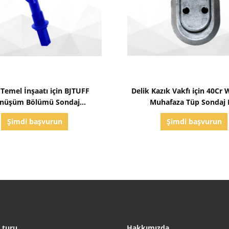
Detayları göster
Detayları göster
 Temel İnşaatı için BJTUFF
Delik Kazık Vakfı için 40Cr
nüşüm Bölümü Sondaj
Muhafaza Tüp Sondaj 
Ekipmanları
Aksesuarları
Şimdi başvurun
Şimdi başvurun
 turu
Hakkımızda