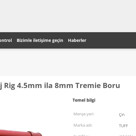
ontrol
Bizimle iletişime geçin
Haberler
daj Rig 4.5mm ila 8mm Tremie Boru
Temel bilgi
Menşe yeri:
Çin
Marka adı:
TUFF