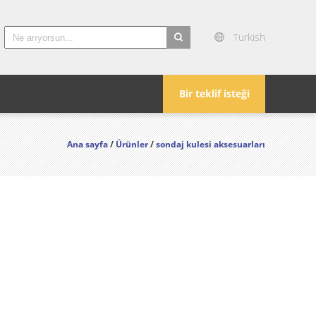
Turkish
search
Bir teklif isteği
Ana sayfa
/
Ürünler
/
sondaj kulesi aksesuarları