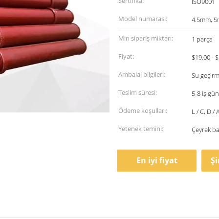
Sertifika:
ISO9001
Model numarası:
4.5mm, 
Min sipariş miktarı:
1 parça
Fiyat:
$19.00 - $
Ambalaj bilgileri:
Su geçirm
Teslim süresi:
5-8 iş gü
Ödeme koşulları:
L / C, D / A
Yetenek temini:
Çeyrek ba
En iyi fiyat
Ş