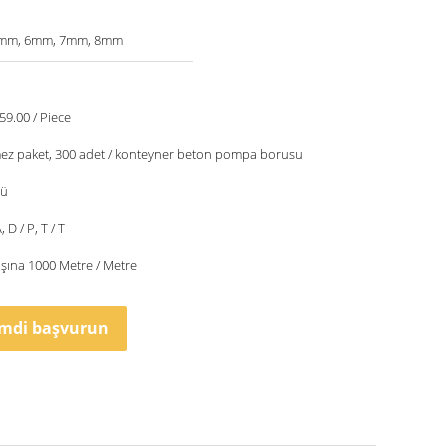
5mm, 6mm, 7mm, 8mm
59.00 / Piece
ez paket, 300 adet / konteyner beton pompa borusu
nü
, D / P, T / T
şına 1000 Metre / Metre
imdi başvurun