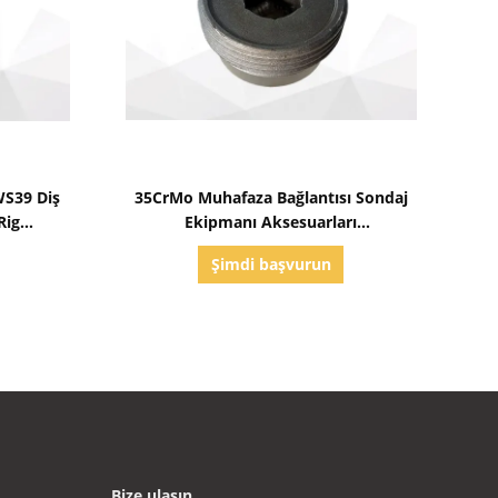
Detayları göster
 WS39 Diş
35CrMo Muhafaza Bağlantısı Sondaj
Rig
Ekipmanı Aksesuarları
L100mmxW40mmxH38mm
Şimdi başvurun
Bize ulaşın